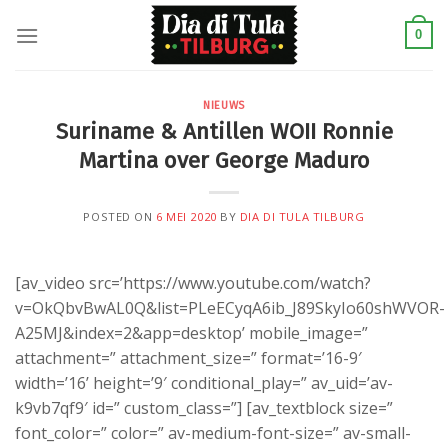
Skip
to
0
content
NIEUWS
Suriname & Antillen WOII Ronnie
Martina over George Maduro
POSTED ON
6 MEI 2020
BY
DIA DI TULA TILBURG
[av_video src=’https://www.youtube.com/watch?
v=OkQbvBwAL0Q&list=PLeECyqA6ib_J89SkyIo60shWVOR-
A25MJ&index=2&app=desktop’ mobile_image=”
attachment=” attachment_size=” format=’16-9′
width=’16’ height=’9′ conditional_play=” av_uid=’av-
k9vb7qf9′ id=” custom_class=”] [av_textblock size=”
font_color=” color=” av-medium-font-size=” av-small-