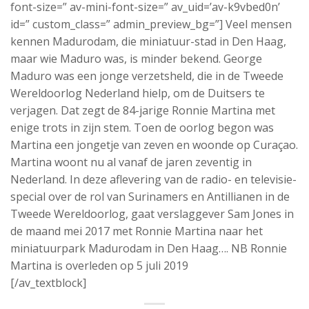
font-size=” av-mini-font-size=” av_uid=’av-k9vbed0n’
id=” custom_class=” admin_preview_bg=”] Veel mensen
kennen Madurodam, die miniatuur-stad in Den Haag,
maar wie Maduro was, is minder bekend. George
Maduro was een jonge verzetsheld, die in de Tweede
Wereldoorlog Nederland hielp, om de Duitsers te
verjagen. Dat zegt de 84-jarige Ronnie Martina met
enige trots in zijn stem. Toen de oorlog begon was
Martina een jongetje van zeven en woonde op Curaçao.
Martina woont nu al vanaf de jaren zeventig in
Nederland. In deze aflevering van de radio- en televisie-
special over de rol van Surinamers en Antillianen in de
Tweede Wereldoorlog, gaat verslaggever Sam Jones in
de maand mei 2017 met Ronnie Martina naar het
miniatuurpark Madurodam in Den Haag…. NB Ronnie
Martina is overleden op 5 juli 2019
[/av_textblock]