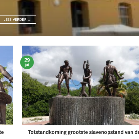
LEES VERDER
→
29
jul
te
Totstandkoming grootste slavenopstand van de 