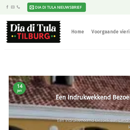
Skip
DIA DI TULA NIEUWSBRIEF
to
content
Home
Voorgaande vier
14
jan
Een Indrukwekkend Bezoek
Een Indrukwekkend Bezoek aan Landhu