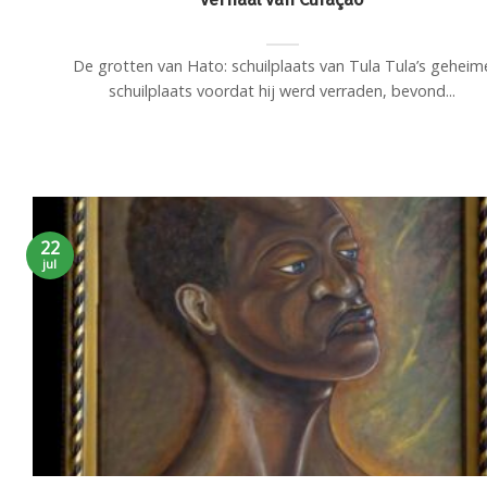
De grotten van Hato: schuilplaats van Tula Tula’s geheim
schuilplaats voordat hij werd verraden, bevond...
22
jul