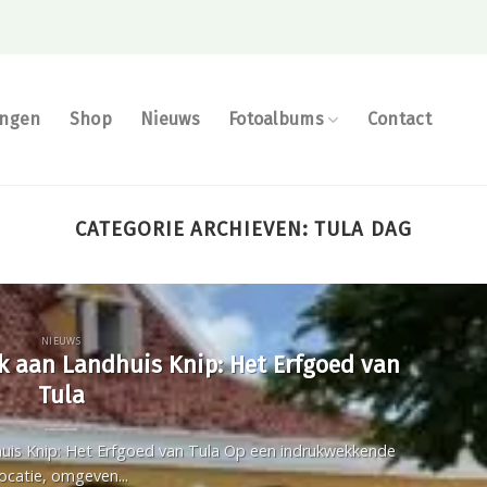
ingen
Shop
Nieuws
Fotoalbums
Contact
CATEGORIE ARCHIEVEN:
TULA DAG
NIEUWS
 aan Landhuis Knip: Het Erfgoed van
Tula
is Knip: Het Erfgoed van Tula Op een indrukwekkende
locatie, omgeven...