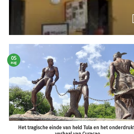
05
aug
Het tragische einde van held Tula en het onderdruk
verhaal van Curaçao