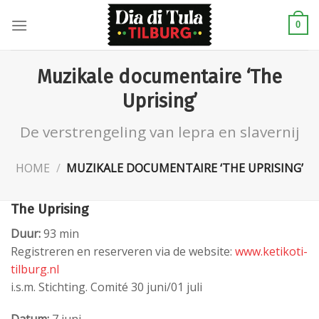
Skip
to
0
content
Muzikale documentaire ‘The
Uprising’
De verstrengeling van lepra en slavernij
HOME
/
MUZIKALE DOCUMENTAIRE ‘THE UPRISING’
The Uprising
Duur:
93 min
Registreren en reserveren via de website:
www.ketikoti-
tilburg.nl
i.s.m. Stichting. Comité 30 juni/01 juli